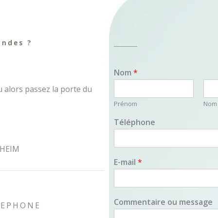
andes ?
Nom
*
u alors passez la porte du
Prénom
Nom
T
Téléphone
é
l
é
GHEIM
p
E-mail
*
h
o
n
e
Commentaire ou message
T
LEPHONE
é