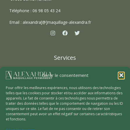
Téléphone : 06 98 05 43 24
Email :
alexandra[@]maquillage-alexandra.fr
Services
Epilation Laser sécurisée
Gérer le consentement
Maquillage permanent
Dermographie reparatrice
Pour offrir les meilleures expériences, nous utilisons des technologies
telles que les cookies pour stocker et/ou accéder aux informations des
appareils. Le fait de consentir à ces technologies nous permettra de
traiter des données telles que le comportement de navigation ou les ID
A propos
uniques sur ce site. Le fait de ne pas consentir ou de retirer son
consentement peut avoir un effet négatif sur certaines caractéristiques
et fonctions.
L’institut Alexandra Maquillage
Contactez Alexandra Maquillage en Alsace