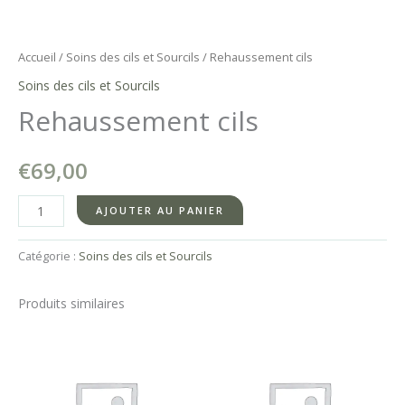
Accueil
/
Soins des cils et Sourcils
/ Rehaussement cils
Soins des cils et Sourcils
Rehaussement cils
€
69,00
quantité
AJOUTER AU PANIER
de
Rehaussement
Catégorie :
Soins des cils et Sourcils
cils
Produits similaires