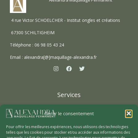
Alexandra Maquillage Permanent
4 rue Victor SCHOELCHER - Institut ongles et créations
67300 SCHILTIGHEIM
Téléphone : 06 98 05 43 24
Email :
alexandra[@]maquillage-alexandra.fr
Services
Epilation Laser sécurisée
Gérer le consentement
Maquillage permanent
Dermographie reparatrice
Pour offrir les meilleures expériences, nous utilisons des technologies
telles que les cookies pour stocker et/ou accéder aux informations des
appareils. Le fait de consentir à ces technologies nous permettra de