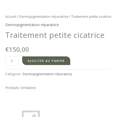
Accueil
/
Dermopigmentation réparatrice
/ Traitement petite cicatrice
Dermopigmentation réparatrice
Traitement petite cicatrice
€
150,00
quantité
AJOUTER AU PANIER
de
Traitement
Catégorie :
Dermopigmentation réparatrice
petite
cicatrice
Produits similaires